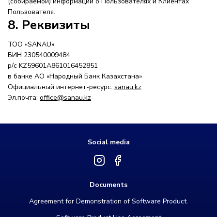
(собираемой) информации о Пользователях и Клиентах
Пользователя.
8. Реквизиты
ТОО «SANAU»
БИН 230540009484
р/с KZ59601A861016452851
в банке АО «Народный Банк Казахстана»
Официальный интернет-ресурс:
sanau.kz
Эл.почта:
office@sanau.kz
Social media
Documents
Agreement for Demonstration of Software Product.