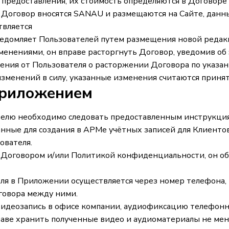
их предоставления, их стоимость определяются в Договор
 Договор вносятся SANAU и размещаются на Сайте, данны
твляется
едомляет Пользователей путем размещения новой редакц
менениями, он вправе расторгнуть Договор, уведомив об
ения от Пользователя о расторжении Договора по указан
изменений в силу, указанные изменения считаются приня
Приложением
телю необходимо следовать предоставленным инструкци
анные для создания в АРМе учётных записей для Клиентов
ователя.
, Договором и/или Политикой конфиденциальности, он обя
ля в Приложении осуществляется через номер телефона,
говора между ними.
 видеозапись в офисе компании, аудиофиксацию телефонн
раве хранить полученные видео и аудиоматериалы не мене