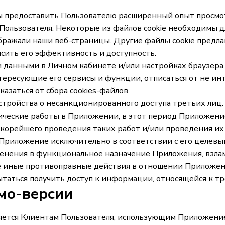
бы предоставить Пользователю расширенный опыт просмот
ользователя. Некоторые из файлов cookie необходимы для
бражали наши веб-страницы. Другие файлы cookie предла
ысить его эффективность и доступность.
и данными в Личном кабинете и/или настройках браузера,
нтересующие его сервисы и функции, отписаться от не ин
азаться от сбора cookies-файлов.
устройства о несанкционированного доступа третьих лиц.
ческие работы в Приложении, в этот период Приложени
корейшего проведения таких работ и/или проведения их
ь Приложение исключительно в соответствии с его целев
менения в функциональное назначение Приложения, взлам
иные противоправные действия в отношении Приложения,
таться получить доступ к информации, относящейся к т
мо-версии
яется Клиентам Пользователя, использующим Приложение