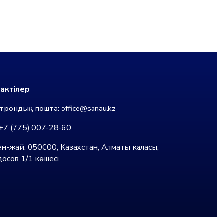
актілер
трондық пошта:
office@sanau.kz
+7 (775) 007-28-60
н-жай: 050000, Казахстан, Алматы каласы,
осов 1/1 көшесі