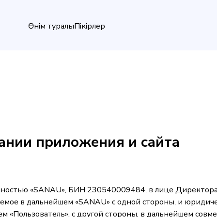
Өнім туралы
Пікірлер
ании приложения и сайта
нностью «SANAU», БИН 230540009484, в лице Директора
уемое в дальнейшем «SANAU» с одной стороны, и юридич
 «Пользователь», с другой стороны, в дальнейшем совм