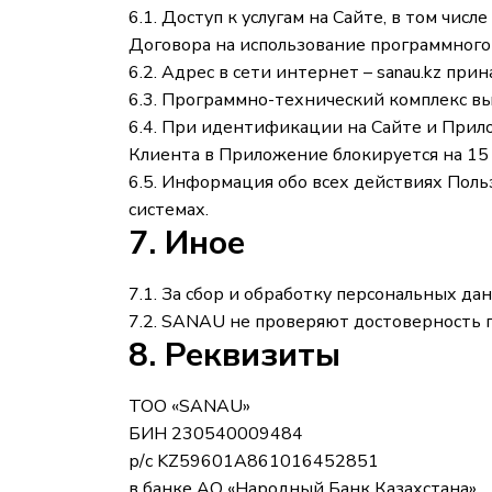
6.1. Доступ к услугам на Сайте, в том чи
Договора на использование программного
6.2. Адрес в сети интернет – sanau.kz п
6.3. Программно-технический комплекс в
6.4. При идентификации на Сайте и Прило
Клиента в Приложение блокируется на 15
6.5. Информация обо всех действиях Поль
системах.
7. Иное
7.1. За сбор и обработку персональных д
7.2. SANAU не проверяют достоверность 
8. Реквизиты
ТОО «SANAU»
БИН 230540009484
р/с KZ59601A861016452851
в банке АО «Народный Банк Казахстана»