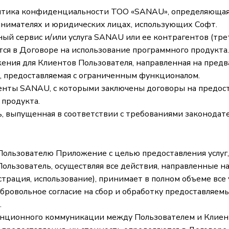
литика конфиденциальности ТОО «SANAU», определяющая
имателях и юридических лицах, использующих Софт.
ьный сервис и/или услуга SANAU или ее контрагентов (тр
ся в Договоре на использование программного продукта.
жения для Клиентов Пользователя, направленная на пре
 предоставляемая с ограниченным функционалом.
генты SANAU, с которыми заключены договоры на предост
 продукта.
, выпущенная в соответствии с требованиями законодате
 Пользователю Приложение с целью предоставления услуг
Пользователь, осуществляя все действия, направленные н
гистрация, использование), принимает в полном объеме вс
ровольное согласие на сбор и обработку предоставляемы
.
анционного коммуникации между Пользователем и Клиен