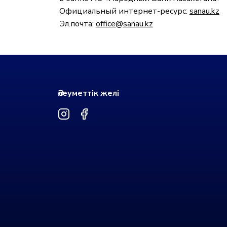
Официальный интернет-ресурс:
sanau.kz
Эл.почта:
office@sanau.kz
Әлеуметтік желі