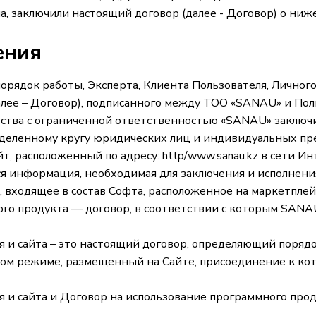
а, заключили настоящий договор (далее - Договор) о ни
ения
орядок работы, Эксперта, Клиента Пользователя, Личног
алее – Договор), подписанного между ТОО «SANAU» и Пол
ества с ограниченной ответственностью «SANAU» заключ
еделенному кругу юридических лиц и индивидуальных п
айт, расположенный по адресу: http/www.sanau.kz в сети 
ся информация, необходимая для заключения и исполнени
 входящее в состав Софта, расположенное на маркетплей
ого продукта — договор, в соответствии с которым SANA
я и сайта – это настоящий договор, определяющий поряд
овом режиме, размещенный на Сайте, присоединение к ко
я и сайта и Договор на использование программного прод