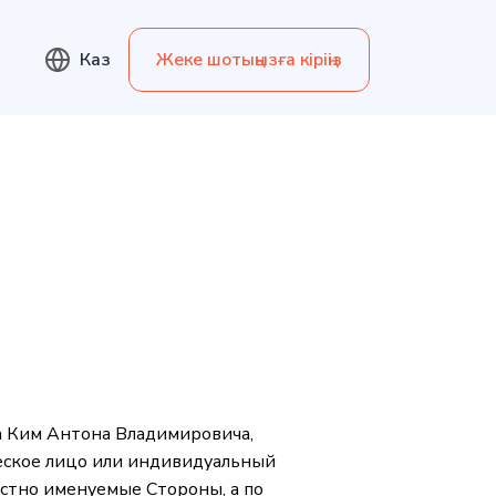
Каз
Жеке шотыңызға кіріңіз
 Ким Антона Владимировича,
еское лицо или индивидуальный
естно именуемые Стороны, а по