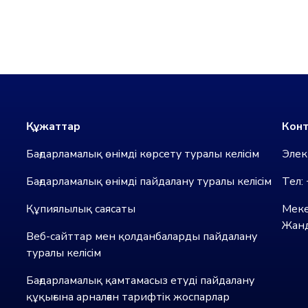
Құжаттар
Конт
Бағдарламалық өнімді көрсету туралы келісім
Элек
Бағдарламалық өнімді пайдалану туралы келісім
Тел:
Құпиялылық саясаты
Меке
Жанд
Веб-сайттар мен қолданбаларды пайдалану
туралы келісім
Бағдарламалық қамтамасыз етуді пайдалану
құқығына арналған тарифтік жоспарлар